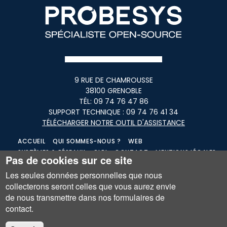
9 RUE DE CHAMROUSSE
38100 GRENOBLE
TÉL:
09 74 76 47 86
SUPPORT TECHNIQUE :
09 74 76 41 34
TÉLÉCHARGER NOTRE OUTIL D'ASSISTANCE
ACCUEIL
QUI SOMMES-NOUS ?
WEB
SYSTÈMES & RÉSEAUX
GLPI
CONTACT
MENTIONS LÉGALES
Pas de cookies sur ce site
CGV
CPV
Les seules données personnelles que nous
collecterons seront celles que vous aurez envie
de nous transmettre dans nos formulaires de
contact.