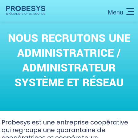
Aller
au
contenu
principal
NOUS RECRUTONS UNE
ADMINISTRATRICE /
ADMINISTRATEUR
SYSTÈME ET RÉSEAU
Probesys est une entreprise coopérative
qui regroupe
une quarantaine de
coopératrices et coopérateurs