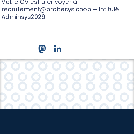
Votre CV est à envoyer à
recrutement@probesys.coop – Intitulé :
Adminsys202
6